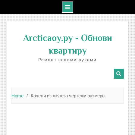
Skip
to
Arcticaoy.ру
- Обнови
content
квартиру
Ремонт своими руками
Home
Качели из железа чертежи размеры