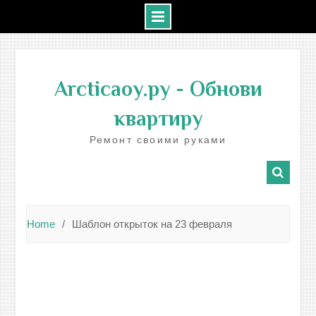
Skip
to
Arcticaoy.ру
- Обнови
content
квартиру
Ремонт своими руками
Home
Шаблон открыток на 23 февраля