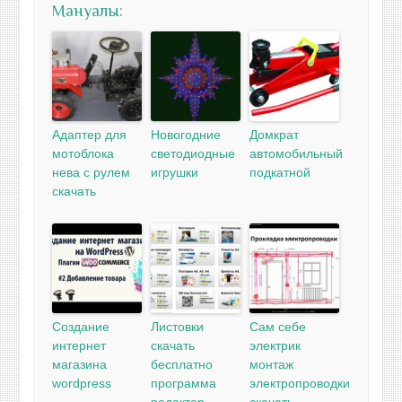
Мануалы:
Адаптер для
Новогодние
Домкрат
мотоблока
светодиодные
автомобильный
нева с рулем
игрушки
подкатной
скачать
Создание
Листовки
Сам себе
интернет
скачать
электрик
магазина
бесплатно
монтаж
wordpress
программа
электропроводки