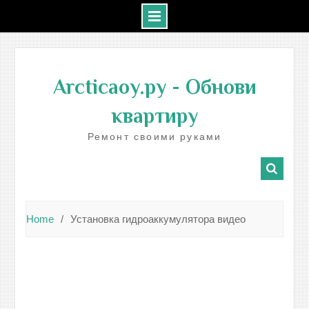
Skip
to
Arcticaoy.ру
- Обнови
content
квартиру
Ремонт своими руками
Home
Установка гидроаккумулятора видео