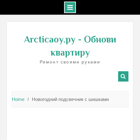
Skip
to
Arcticaoy.ру
- Обнови
content
квартиру
Ремонт своими руками
Home
Новогодний подсвечник с шишками