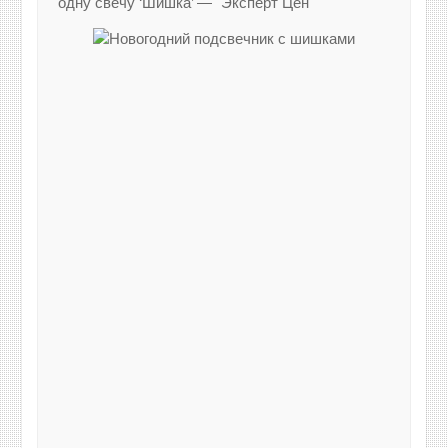
одну свечу ‘Шишка’ — "Эксперт Цен"