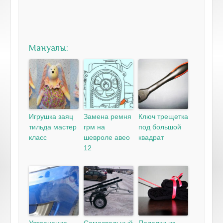
Мануалы:
Игрушка заяц
Замена ремня
Ключ трещетка
тильда мастер
грм на
под большой
класс
шевроле авео
квадрат
12
Устранение
Самосвальный
Поделки из