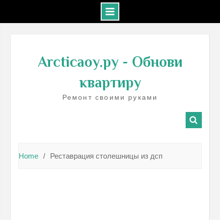
Skip
to
Arcticaoy.ру
- Обнови
content
квартиру
Ремонт своими руками
Home
Реставрация столешницы из дсп