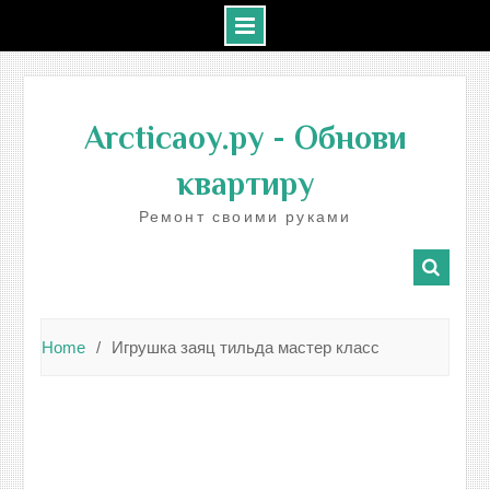
Skip
to
Arcticaoy.ру
- Обнови
content
квартиру
Ремонт своими руками
Home
Игрушка заяц тильда мастер класс