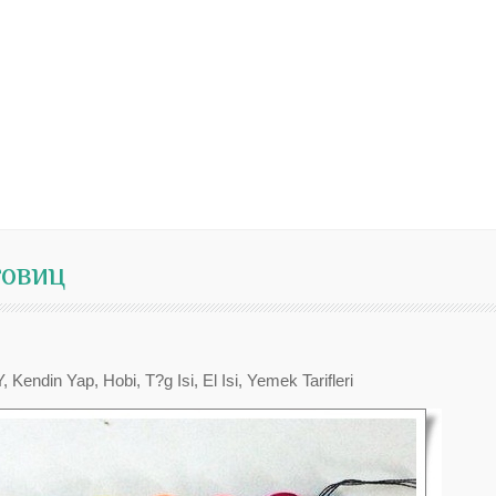
говиц
ndin Yap, Hobi, T?g Isi, El Isi, Yemek Tarifleri