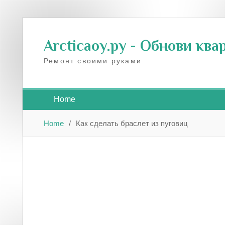
Skip
to
Arcticaoy.ру
- Обнови ква
content
Ремонт своими руками
Home
Home
Как сделать браслет из пуговиц