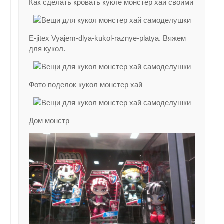
Как сделать кровать кукле монстер хай своими
E-jitex Vyajem-dlya-kukol-raznye-platya. Вяжем
для кукол.
Фото поделок кукол монстер хай
Дом монстр