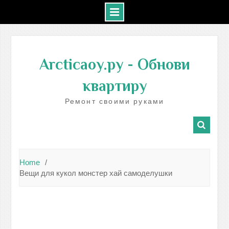
Skip
to
Arcticaoy.ру
- Обнови
content
квартиру
Ремонт своими руками
Home
Вещи для кукол монстер хай самоделушки