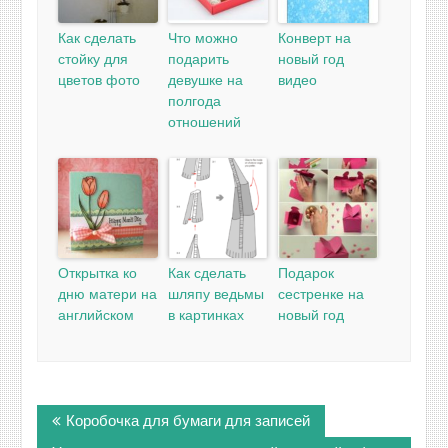
Как сделать
Что можно
Конверт на
стойку для
подарить
новый год
цветов фото
девушке на
видео
полгода
отношений
Открытка ко
Как сделать
Подарок
дню матери на
шляпу ведьмы
сестренке на
английском
в картинках
новый год
Навигация
Коробочка для бумаги для записей
по