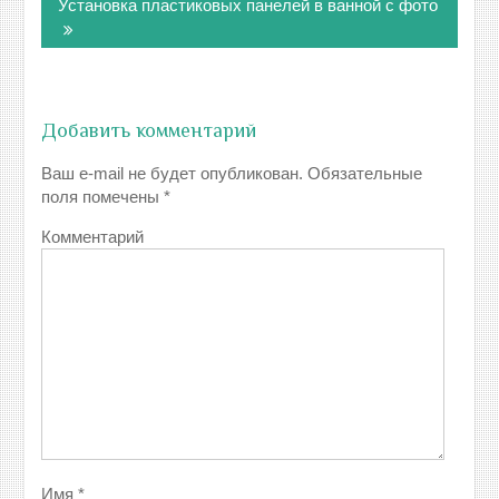
записям
Установка пластиковых панелей в ванной с фото
Добавить комментарий
Ваш e-mail не будет опубликован.
Обязательные
поля помечены
*
Комментарий
Имя
*