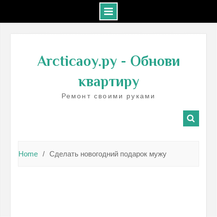
Skip
to
Arcticaoy.ру
- Обнови
content
квартиру
Ремонт своими руками
Home
Сделать новогодний подарок мужу