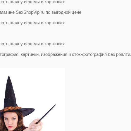
азине SexShopVip.ru по выгодной цене
ография, картинки, изображения и сток-фотография без роялти