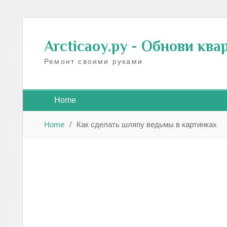
Skip
to
Arcticaoy.ру
- Обнови ква
content
Ремонт своими руками
Home
Home
Как сделать шляпу ведьмы в картинках