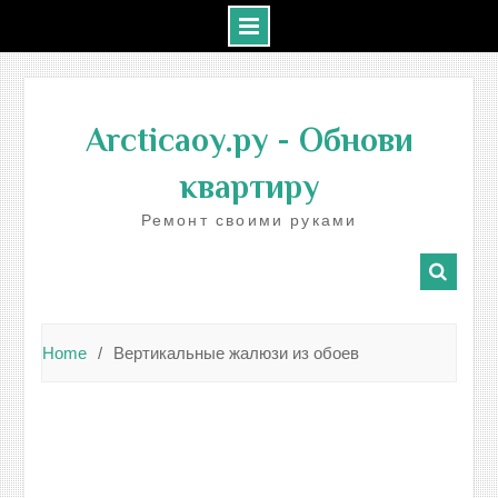
Skip
to
Arcticaoy.ру
- Обнови
content
квартиру
Ремонт своими руками
Home
Вертикальные жалюзи из обоев