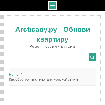
Skip
to
Arcticaoy.ру
- Обнови
content
квартиру
Ремонт своими руками
Home
Как обустроить клетку для морской свинки