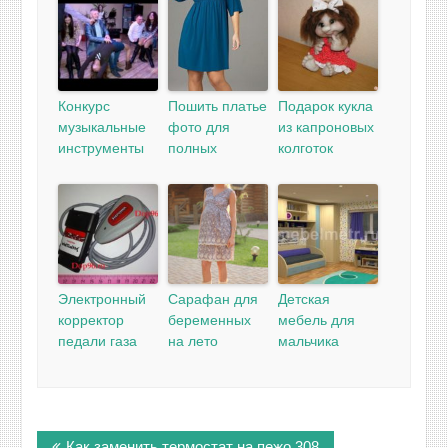
Конкурс
Пошить платье
Подарок кукла
музыкальные
фото для
из капроновых
инструменты
полных
колготок
Электронный
Сарафан для
Детская
корректор
беременных
мебель для
педали газа
на лето
мальчика
Навигация
Как заменить термостат на пежо 308