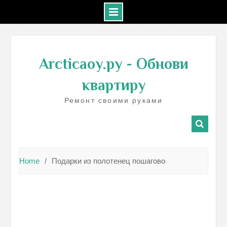
Skip
to
Arcticaoy.ру
- Обнови
content
квартиру
Ремонт своими руками
Home
Подарки из полотенец пошагово