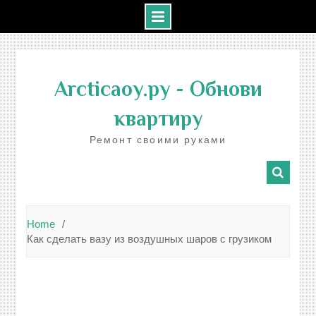
Skip
to
Arcticaoy.ру
- Обнови
content
квартиру
Ремонт своими руками
Home
Как сделать вазу из воздушных шаров с грузиком