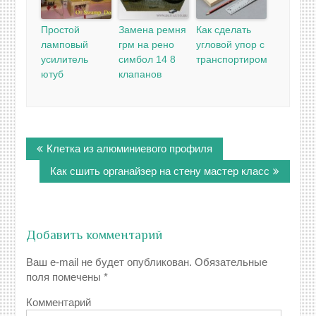
Простой
Замена ремня
Как сделать
ламповый
грм на рено
угловой упор с
усилитель
симбол 14 8
транспортиром
ютуб
клапанов
Навигация
Клетка из алюминиевого профиля
по
записям
Как сшить органайзер на стену мастер класс
Добавить комментарий
Ваш e-mail не будет опубликован.
Обязательные
поля помечены
*
Комментарий