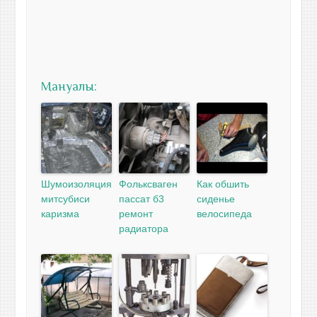
Мануалы:
Шумоизоляция
Фольксваген
Как обшить
митсубиси
пассат б3
сиденье
каризма
ремонт
велосипеда
радиатора