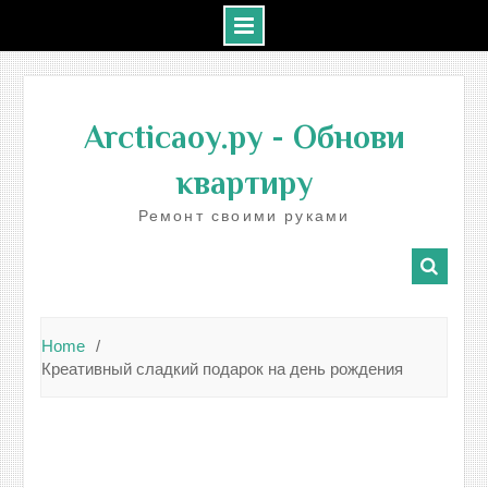
Skip
to
Arcticaoy.ру
- Обнови
content
квартиру
Ремонт своими руками
Home
Креативный сладкий подарок на день рождения