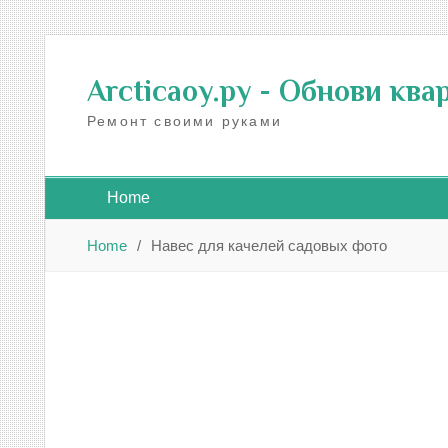
Skip
to
Arcticaoy.ру
- Обнови ква
content
Ремонт своими руками
Home
Home
Навес для качелей садовых фото