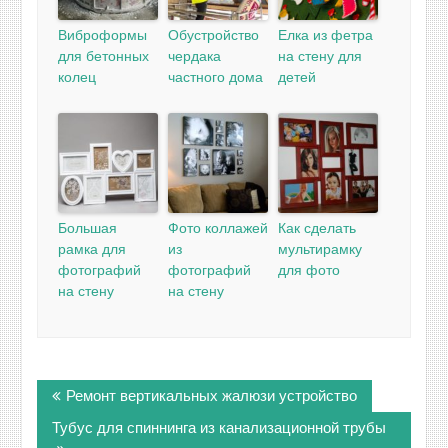
Виброформы
Обустройство
Елка из фетра
для бетонных
чердака
на стену для
колец
частного дома
детей
Большая
Фото коллажей
Как сделать
рамка для
из
мультирамку
фотографий
фотографий
для фото
на стену
на стену
Навигация
Ремонт вертикальных жалюзи устройство
по
записям
Тубус для спиннинга из канализационной трубы