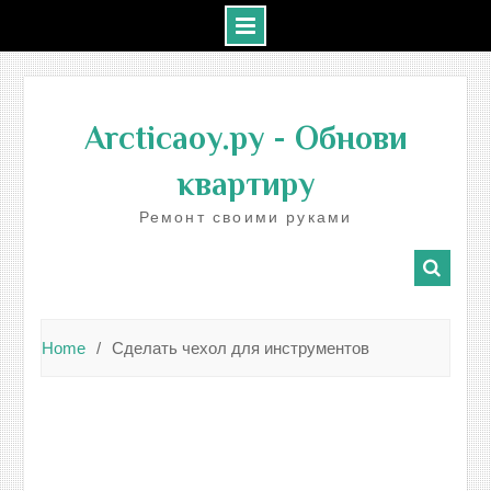
Skip
to
Arcticaoy.ру
- Обнови
content
квартиру
Ремонт своими руками
Home
Сделать чехол для инструментов