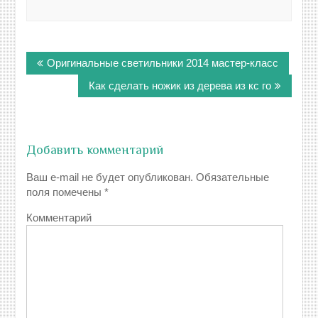
Навигация
Оригинальные светильники 2014 мастер-класс
по
записям
Как сделать ножик из дерева из кс го
Добавить комментарий
Ваш e-mail не будет опубликован.
Обязательные
поля помечены
*
Комментарий