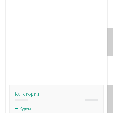
Категории
Курсы