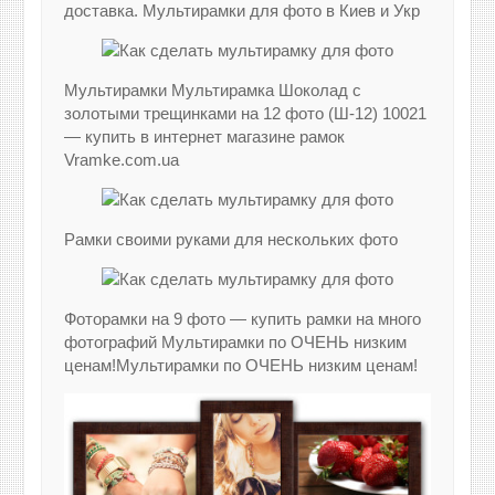
доставка. Мультирамки для фото в Киев и Укр
Мультирамки Мультирамка Шоколад с
золотыми трещинками на 12 фото (Ш-12) 10021
— купить в интернет магазине рамок
Vramke.com.ua
Рамки своими руками для нескольких фото
Фоторамки на 9 фото — купить рамки на много
фотографий Мультирамки по ОЧЕНЬ низким
ценам!Мультирамки по ОЧЕНЬ низким ценам!