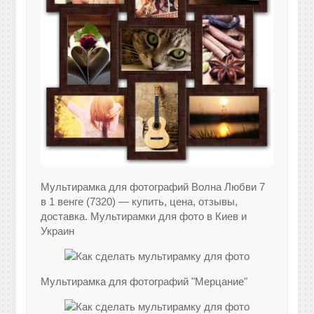
Мультирамка для фотографий Волна Любви 7
в 1 венге (7320) — купить, цена, отзывы,
доставка. Мультирамки для фото в Киев и
Украин
Мультирамка для фотографий "Мерцание"