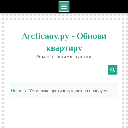
Skip
to
Arcticaoy.ру
- Обнови
content
квартиру
Ремонт своими руками
Home
Установка противотуманок на приору se