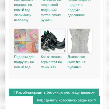
подарок на
подвесной
подарить
новый год
лодочный
подруге
любимому
мотор своим
сделанное
человеку
руками
Подарки для
Как заменить
Джинсовая
подружек на
термостат на
жилетка из
новый год
пежо 308
рубашки
Навигация
Как облагородить бетонную лестницу деревом
по
записям
Как сделать красочную открытку