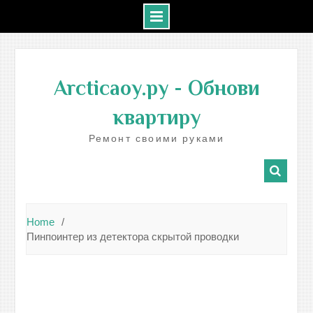
Skip
to
Arcticaoy.ру
- Обнови
content
квартиру
Ремонт своими руками
Home
Пинпоинтер из детектора скрытой проводки