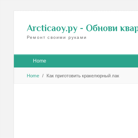
Skip
to
Arcticaoy.ру
- Обнови ква
content
Ремонт своими руками
Home
Home
Как приготовить кракелюрный лак