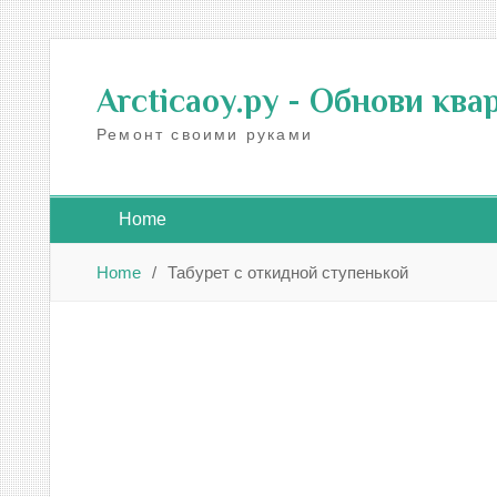
Skip
to
Arcticaoy.ру
- Обнови ква
content
Ремонт своими руками
Home
Home
Табурет с откидной ступенькой