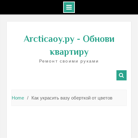
Skip
to
Arcticaoy.ру
- Обнови
content
квартиру
Ремонт своими руками
Home
Как украсить вазу оберткой от цветов