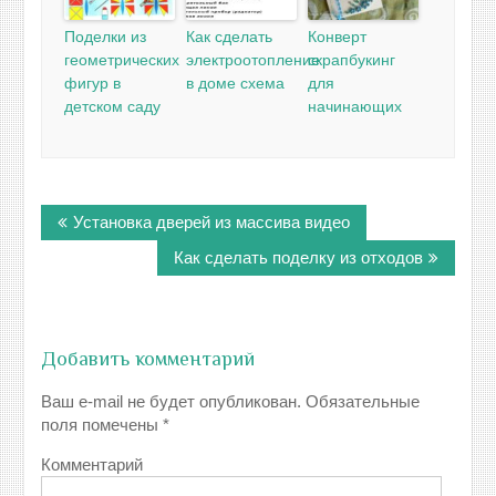
Поделки из
Как сделать
Конверт
геометрических
электроотопление
скрапбукинг
фигур в
в доме схема
для
детском саду
начинающих
Навигация
Установка дверей из массива видео
по
записям
Как сделать поделку из отходов
Добавить комментарий
Ваш e-mail не будет опубликован.
Обязательные
поля помечены
*
Комментарий