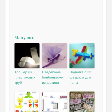
Мануалы:
Торшер из
Свадебные
Поделка с 23
пластиковых
бонбоньерки
февраля для
труб
из фатина
папы