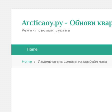
Skip
to
Arcticaoy.ру
- Обнови ква
content
Ремонт своими руками
Home
Home
Измельчитель соломы на комбайн нива