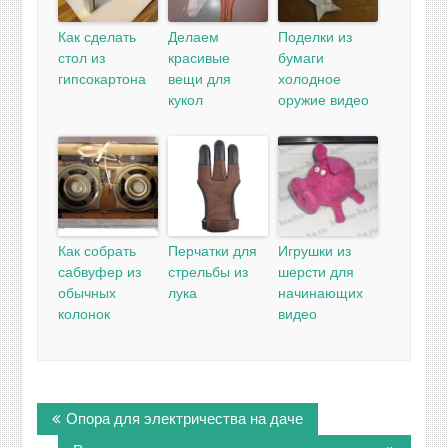
Как сделать
Делаем
Поделки из
стол из
красивые
бумаги
гипсокартона
вещи для
холодное
кукол
оружие видео
Как собрать
Перчатки для
Игрушки из
сабвуфер из
стрельбы из
шерсти для
обычных
лука
начинающих
колонок
видео
Навигация
Опора для электричества на даче
по