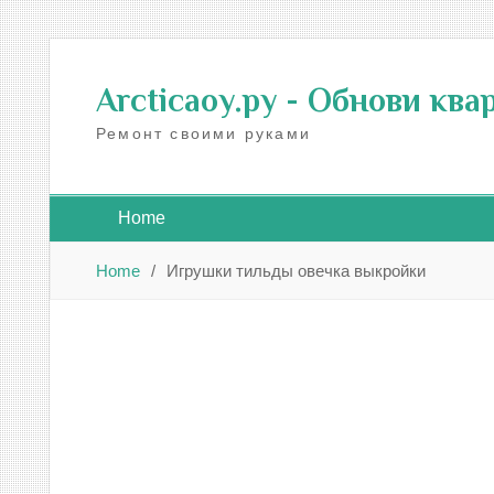
Skip
to
Arcticaoy.ру
- Обнови ква
content
Ремонт своими руками
Home
Home
Игрушки тильды овечка выкройки