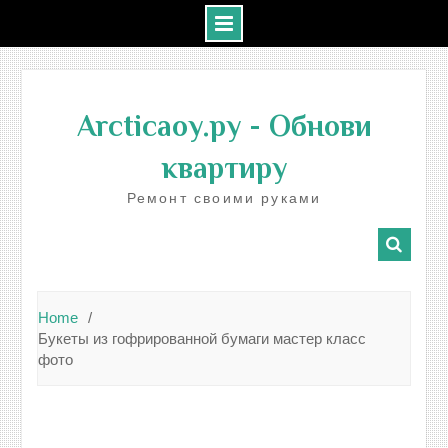
Skip
to
Arcticaoy.ру
- Обнови
content
квартиру
Ремонт своими руками
Home
Букеты из гофрированной бумаги мастер класс
фото