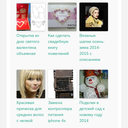
Открытка ко
Как сделать
Вязаные
дню святого
свадебную
шапки осень-
валентина
книгу
зима 2014-
объемная
пожеланий
2015 с
описанием
Красивая
Замена
Поделки в
прическа для
контроллера
детский сад к
средних волос
питания
новому году
с челкой
iphone 4s
2014