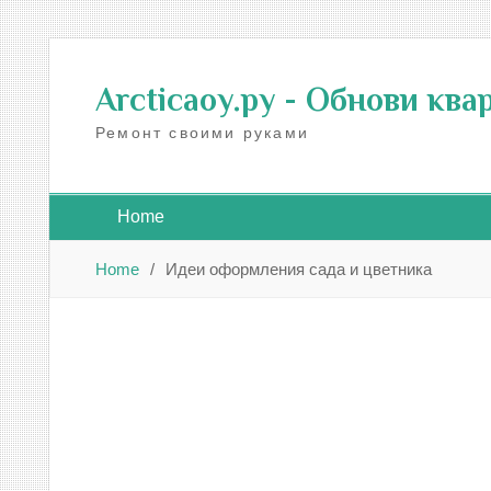
Skip
to
Arcticaoy.ру
- Обнови ква
content
Ремонт своими руками
Home
Home
Идеи оформления сада и цветника