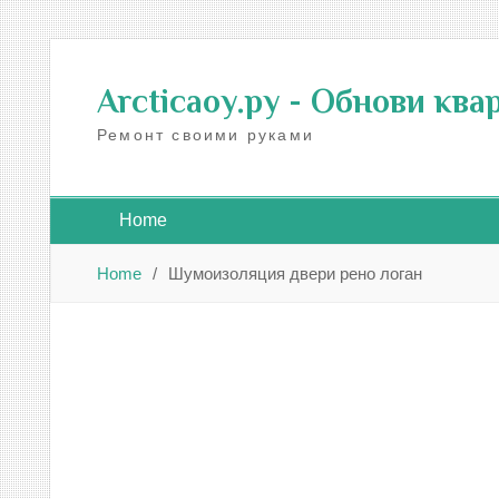
Skip
to
Arcticaoy.ру
- Обнови ква
content
Ремонт своими руками
Home
Home
Шумоизоляция двери рено логан