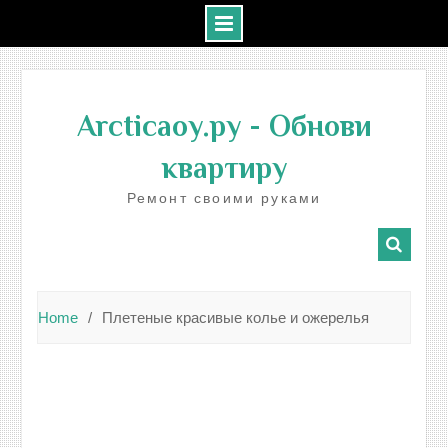
Skip
to
Arcticaoy.ру
- Обнови
content
квартиру
Ремонт своими руками
Home
Плетеные красивые колье и ожерелья