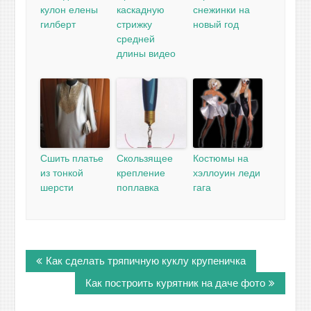
кулон елены
каскадную
снежинки на
гилберт
стрижку
новый год
средней
длины видео
Сшить платье
Скользящее
Костюмы на
из тонкой
крепление
хэллоуин леди
шерсти
поплавка
гага
Навигация
Как сделать тряпичную куклу крупеничка
по
записям
Как построить курятник на даче фото