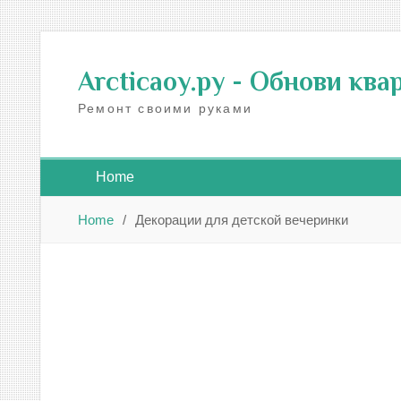
Skip
to
Arcticaoy.ру
- Обнови ква
content
Ремонт своими руками
Home
Home
Декорации для детской вечеринки