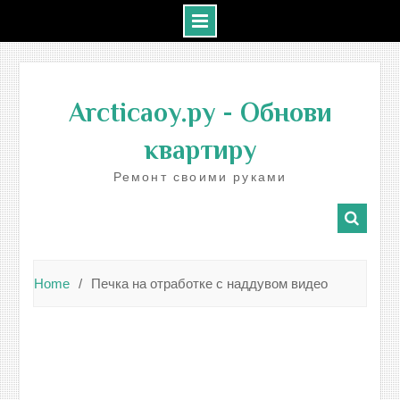
Skip
to
Arcticaoy.ру
- Обнови
content
квартиру
Ремонт своими руками
Home
Печка на отработке с наддувом видео