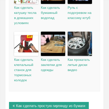
Как сделать
Как сделать
Руль с
катушку тесла
бумажный
подогревом на
в домашних
водопад
классику ютуб
условиях
Как сделать
Как сделать
Как прокатать
клепальный
заклепки для
литые диски
станок для
одежды
видео
тормозных
колодок
Навигация
Как сделать простую гирлянду из бумаги
по