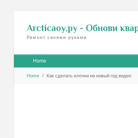
Skip
to
Arcticaoy.ру
- Обнови ква
content
Ремонт своими руками
Home
Home
Как сделать елочки на новый год видео