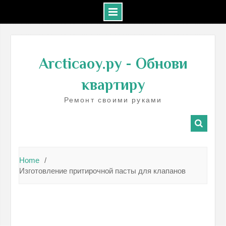
Skip
to
Arcticaoy.ру
- Обнови
content
квартиру
Ремонт своими руками
Home
Изготовление притирочной пасты для клапанов