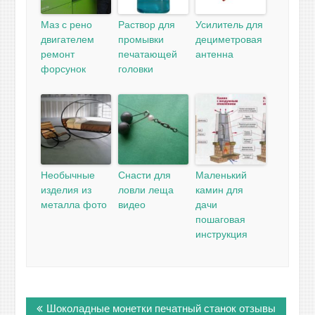
Маз с рено
Раствор для
Усилитель для
двигателем
промывки
дециметровая
ремонт
печатающей
антенна
форсунок
головки
Необычные
Снасти для
Маленький
изделия из
ловли леща
камин для
металла фото
видео
дачи
пошаговая
инструкция
Навигация
Шоколадные монетки печатный станок отзывы
по