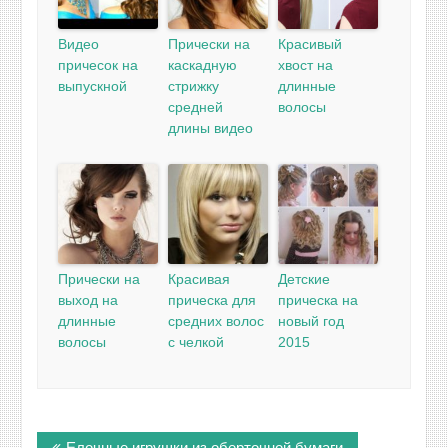
Видео
Прически на
Красивый
причесок на
каскадную
хвост на
выпускной
стрижку
длинные
средней
волосы
длины видео
Прически на
Красивая
Детские
выход на
прическа для
прическа на
длинные
средних волос
новый год
волосы
с челкой
2015
Навигация
Елочные игрушки из оберточной бумаги