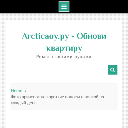
Skip
to
Arcticaoy.ру
- Обнови
content
квартиру
Ремонт своими руками
Home
Фото причесок на короткие волосы с челкой на
каждый день