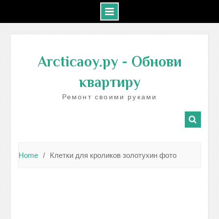
Skip
to
Arcticaoy.ру
- Обнови
content
квартиру
Ремонт своими руками
Home
Клетки для кроликов золотухин фото