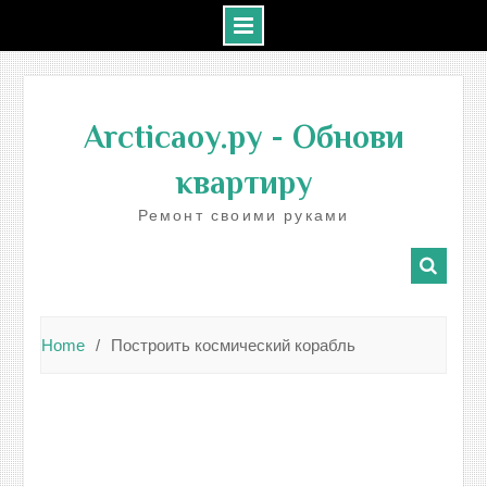
Skip
to
Arcticaoy.ру
- Обнови
content
квартиру
Ремонт своими руками
Home
Построить космический корабль