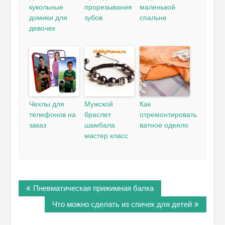
кукольные
прорезывания
маленькой
домики для
зубов
спальне
девочек
Чехлы для
Мужской
Как
телефонов на
браслет
отремонтировать
заказ
шамбала
ватное одеяло
мастер класс
Навигация
Пневматическая прижимная балка
по
записям
Что можно сделать из спичек для детей