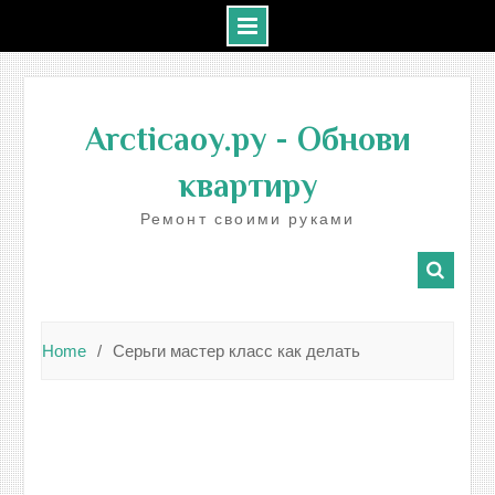
Skip
to
Arcticaoy.ру
- Обнови
content
квартиру
Ремонт своими руками
Home
Серьги мастер класс как делать