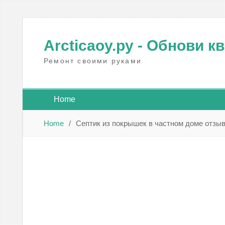
Skip
to
Arcticaoy.ру
- Обнови к
content
Ремонт своими руками
Home
Home
Септик из покрышек в частном доме отзы