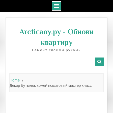
Skip
to
Arcticaoy.ру
- Обнови
content
квартиру
Ремонт своими руками
Home
Декор бутылок кожей пошаговый мастер класс