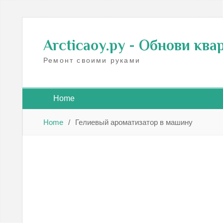
Skip
to
Arcticaoy.ру
- Обнови ква
content
Ремонт своими руками
Home
Home
Гелиевый ароматизатор в машину