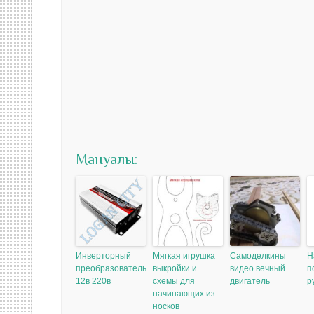
Мануалы:
Инверторный
Мягкая игрушка
Самоделкины
Н
преобразователь
выкройки и
видео вечный
п
12в 220в
схемы для
двигатель
р
начинающих из
носков