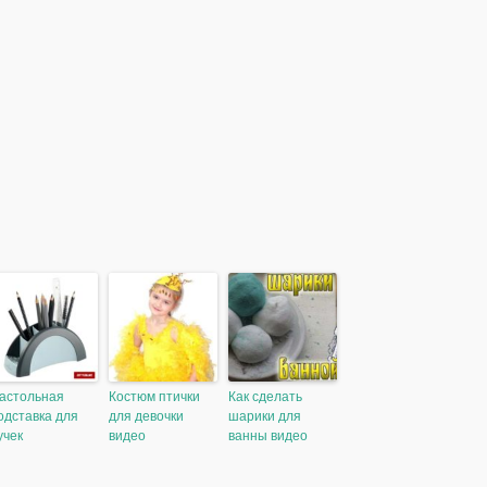
астольная
Костюм птички
Как сделать
одставка для
для девочки
шарики для
учек
видео
ванны видео