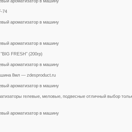
F-74
 "BIG FRESH" (200гр)
ашина 8мл — zdesproduct.ru
оматизаторы гелевые, меловые, подвесные отличный выбор толь