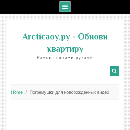
Skip
to
Arcticaoy.ру
- Обнови
content
квартиру
Ремонт своими руками
Home
Погремушки для новорожденных видео