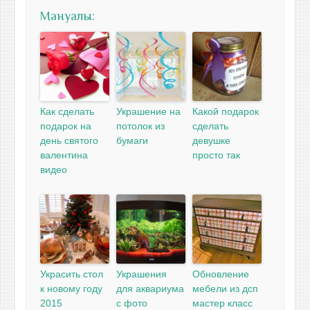
Мануалы:
Как сделать
Украшение на
Какой подарок
подарок на
потолок из
сделать
день святого
бумаги
девушке
валентина
просто так
видео
Украсить стол
Украшения
Обновление
к новому году
для аквариума
мебели из дсп
2015
с фото
мастер класс