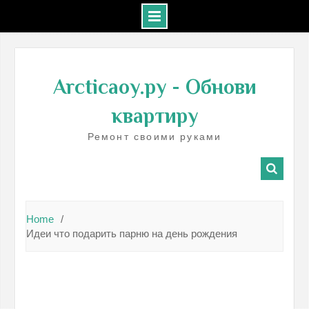
Skip
to
Arcticaoy.ру
- Обнови
content
квартиру
Ремонт своими руками
Home
Идеи что подарить парню на день рождения