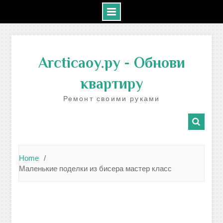
Skip
to
Arcticaoy.ру
- Обнови
content
квартиру
Ремонт своими руками
Home
Маленькие поделки из бисера мастер класс