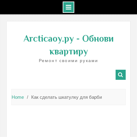
Skip
to
Arcticaoy.ру
- Обнови
content
квартиру
Ремонт своими руками
Home
Как сделать шкатулку для барби