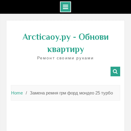
Skip
to
Arcticaoy.ру
- Обнови
content
квартиру
Ремонт своими руками
Home
Замена ремня грм форд мондео 25 турбо