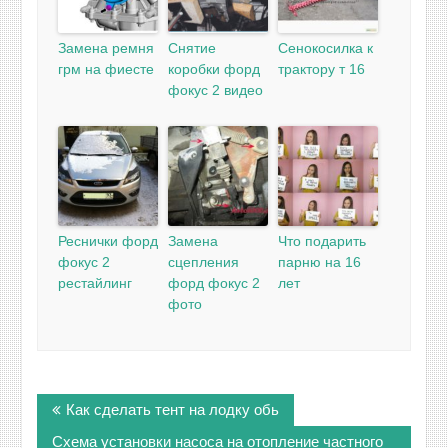
Замена ремня
Снятие
Сенокосилка к
грм на фиесте
коробки форд
трактору т 16
фокус 2 видео
Реснички форд
Замена
Что подарить
фокус 2
сцепления
парню на 16
рестайлинг
форд фокус 2
лет
фото
Навигация
Как сделать тент на лодку обь
по
записям
Схема установки насоса на отопление частного